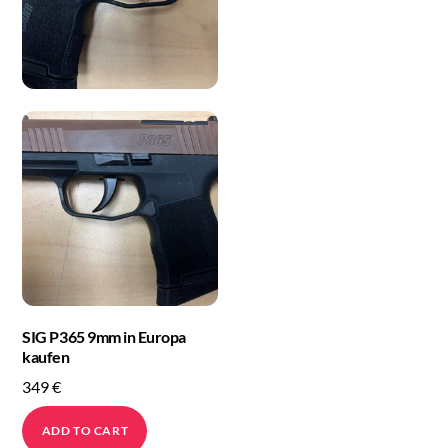
SIG P365 9mm in Europa
kaufen
349
€
ADD TO CART