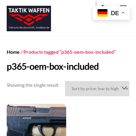
Cart
Skip
Men
to
DE
content
Home
/ Products tagged “p365-oem-box-included”
p365-oem-box-included
Showing the single result