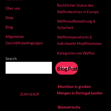
Rechtlicher Status des
Über uns
Waffenbesitzes in Europa
Shop
Waffenaufbewahrung &
Blog
Sicherheit
Allgemeine
Waffenreparaturen &
Geschäftsbedingungen
Individuelle Modifikationen
Kategorien von Waffen
Search
Blog Posts
SEARCH
·
Munition in großen
Mengen in Portugal kaufen
ZUM SHOP
·
Biometrische