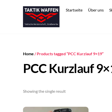
Skip
to
Startseite
Über uns
S
content
Home
/ Products tagged “PCC Kurzlauf 9×19”
PCC Kurzlauf 9×
Showing the single result