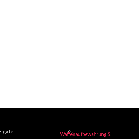
Back
igate
Waffenaufbewahrung &
To