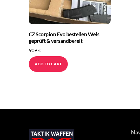
CZ Scorpion Evo bestellen Wels
geprüft & versandbereit
909
€
ADD TO CART
Nav