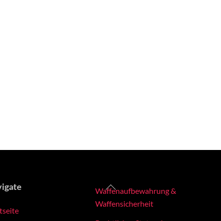
Back
igate
Waffenaufbewahrung &
To
Waffensicherheit
tseite
Top