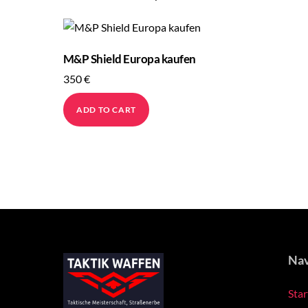
M&P Shield Europa kaufen
350
€
ADD TO CART
Nav
Star