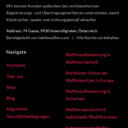
on
Wir können Kunden außerdem bei rechtskonformen
the
Registrierungs- und Übertragungsverfahren unterstützen, damit
product
Käufe sicher, sauber und ordnungsgemäß ablaufen.
page
Address: 74 Gasse, 9930 Innervillgraten, Österreich
Bereitgestellt von taktikwaffen.com - | - Alle Rechte vorbehalten
Navigate
Waffenaufbewahrung &
Waffensicherheit
Startseite
Rechtlicher Status des
Über uns
Waffenbesitzes in Europa
Shop
Waffenaufbewahrung &
Blog
Sicherheit
Allgemeine
Waffenreparaturen &
Geschäftsbedingungen
Individuelle Modifikationen
Kategorien von Waffen