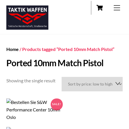
Cart
Skip
Men
to
content
Home
/ Products tagged “Ported 10mm Match Pistol”
Ported 10mm Match Pistol
Showing the single result
SALE!