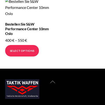
Bestellen Sie S&W
Performance Center 10mm
Oslo
Price
400
€
–
550
€
range:
This
SELECT OPTIONS
400 €
product
through
has
550 €
multiple
variants.
The
Back
options
To
may
Top
be
chosen