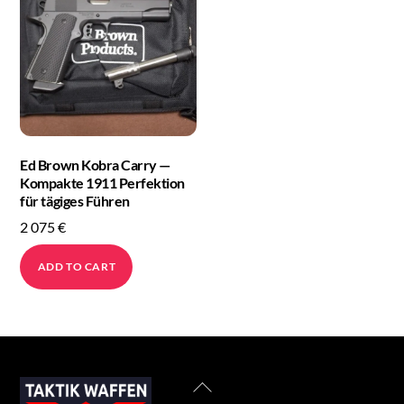
Ed Brown Kobra Carry —
Kompakte 1911 Perfektion
für tägiges Führen
2 075
€
ADD TO CART
Back