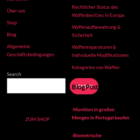
Rechtlicher Status des
Über uns
Waffenbesitzes in Europa
Shop
Waffenaufbewahrung &
Blog
Sicherheit
Allgemeine
Waffenreparaturen &
Geschäftsbedingungen
Individuelle Modifikationen
Kategorien von Waffen
Search
Blog Posts
SEARCH
·
Munition in großen
Mengen in Portugal kaufen
ZUM SHOP
·
Biometrische