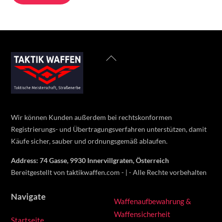
1
1
499 €.
299 €.
Back
To
Top
Wir können Kunden außerdem bei rechtskonformen
Registrierungs- und Übertragungsverfahren unterstützen, damit
Käufe sicher, sauber und ordnungsgemäß ablaufen.
Address: 74 Gasse, 9930 Innervillgraten, Österreich
Bereitgestellt von taktikwaffen.com - | - Alle Rechte vorbehalten
Navigate
Waffenaufbewahrung &
Waffensicherheit
Startseite