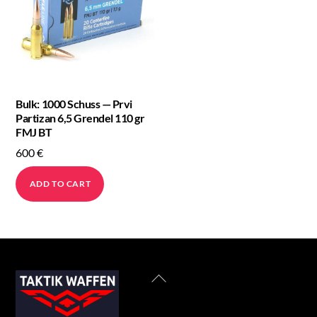
Bulk: 1000 Schuss — Prvi
Partizan 6,5 Grendel 110 gr
FMJ BT
600
€
ADD TO CART
Back
To
Top