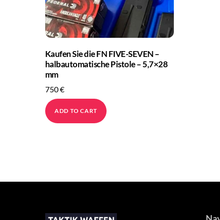
Kaufen Sie die FN FIVE-SEVEN –
halbautomatische Pistole – 5,7×28
mm
750
€
ADD TO CART
Nav