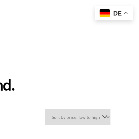
t
DE
nd.