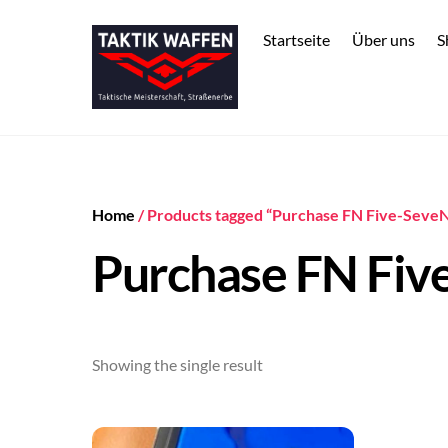
Skip
to
Startseite
Über uns
S
content
Home
/ Products tagged “Purchase FN Five-SeveN
Purchase FN Fiv
Showing the single result