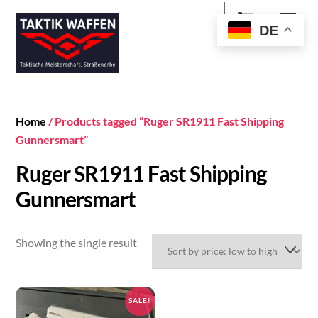
Cart
Skip
Men
to
DE
content
Home
/ Products tagged “Ruger SR1911 Fast Shipping
Gunnersmart”
Ruger SR1911 Fast Shipping
Gunnersmart
Showing the single result
SALE!