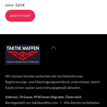
Original
Current
525
€
600
€
price
price
ADD TO CART
was:
is:
600 €.
525 €.
Back
To
Top
Wir können Kunden außerdem bei rechtskonformen
Registrierungs- und Übertragungsverfahren unterstützen, damit
Käufe sicher, sauber und ordnungsgemäß ablaufen.
Address: 74 Gasse, 9930 Innervillgraten, Österreich
Bereitgestellt von taktikwaffen.com - | - Alle Rechte vorbehalten