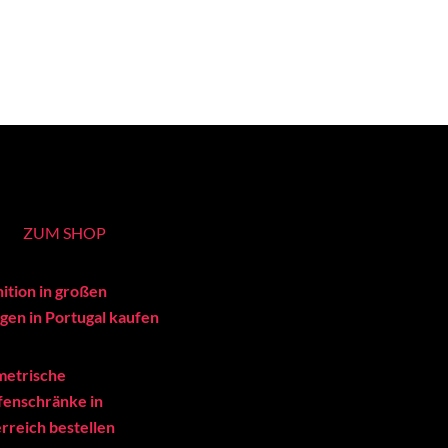
ZUM SHOP
ition in großen
en in Portugal kaufen
metrische
enschränke in
rreich bestellen