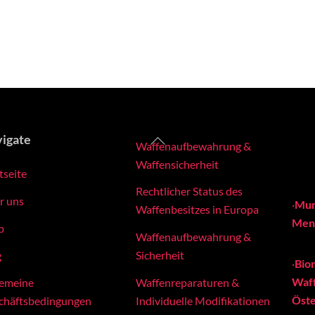
Back
igate
Waffenaufbewahrung &
To
Waffensicherheit
tseite
Top
Rechtlicher Status des
r uns
·
Mun
Waffenbesitzes in Europa
Meng
p
Waffenaufbewahrung &
Sicherheit
g
·
Bio
Waff
Waffenreparaturen &
gemeine
Öste
Individuelle Modifikationen
chäftsbedingungen