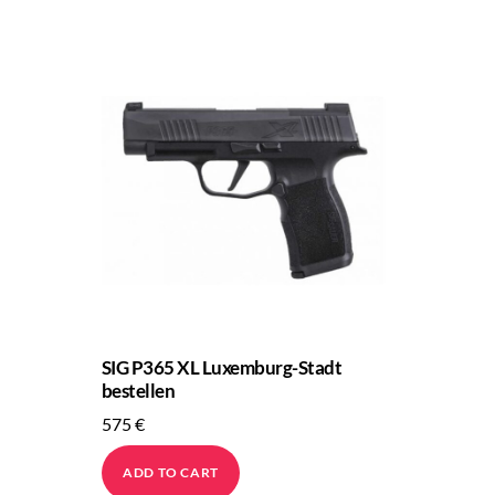
SIG P365 XL Luxemburg-Stadt
bestellen
575
€
ADD TO CART