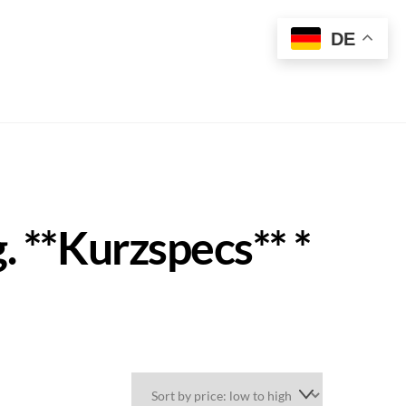
t
DE
. **Kurzspecs** *