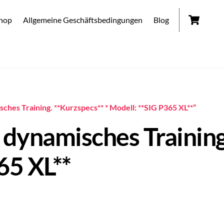
Car
hop
Allgemeine Geschäftsbedingungen
Blog
ches Training. **Kurzspecs** * Modell: **SIG P365 XL**”
 dynamisches Training
65 XL**