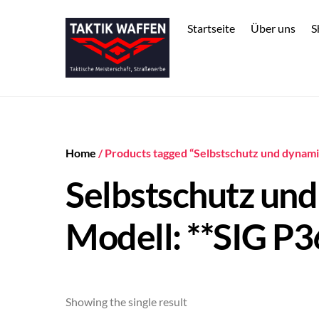
Skip
to
Startseite
Über uns
S
content
Home
/ Products tagged “Selbstschutz und dynamis
Selbstschutz und
Modell: **SIG P3
Showing the single result