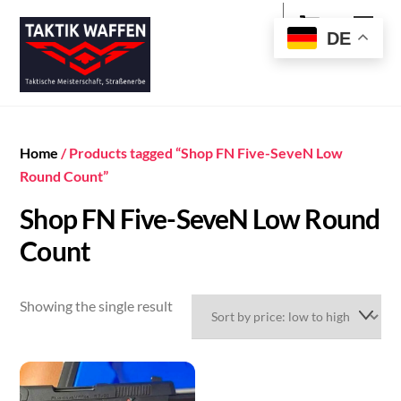
Cart
Skip
Men
to
DE
content
Home
/ Products tagged “Shop FN Five-SeveN Low
Round Count”
Shop FN Five-SeveN Low Round
Count
Showing the single result