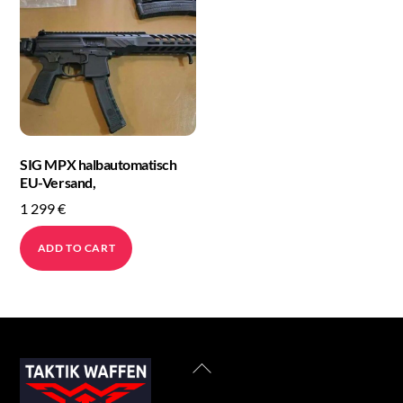
SIG MPX halbautomatisch
EU-Versand,
1 299
€
ADD TO CART
Back
To