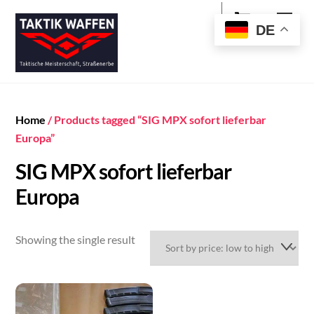
Cart
Skip
Men
to
DE
content
Home
/ Products tagged “SIG MPX sofort lieferbar
Europa”
SIG MPX sofort lieferbar
Europa
Showing the single result