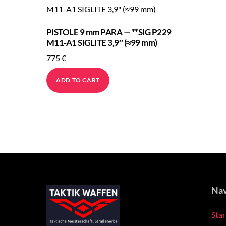
PISTOLE 9 mm PARA — **SIG P229
M11-A1 SIGLITE 3,9″ (≈99 mm)
775
€
ADD TO CART
Nav
Star