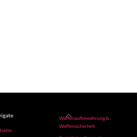
Back
igate
Waffenaufbewahrung &
To
Waffensicherheit
tseite
Top