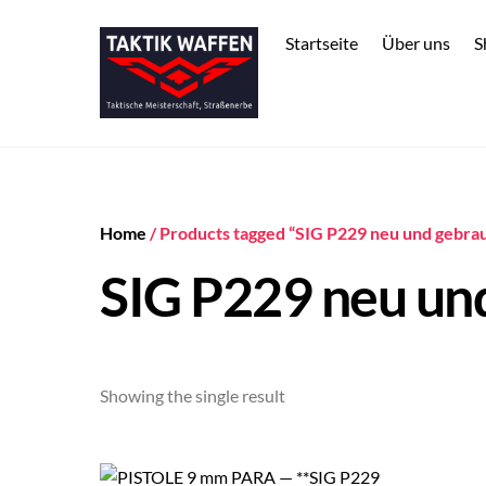
Skip
to
Startseite
Über uns
S
content
Home
/ Products tagged “SIG P229 neu und gebra
SIG P229 neu un
Showing the single result