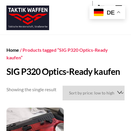
Cart
Skip
Men
to
DE
content
Home
/ Products tagged “SIG P320 Optics-Ready
kaufen”
SIG P320 Optics-Ready kaufen
Showing the single result