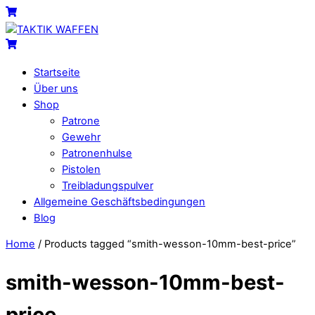
Skip
Menu
Cart
to
content
Cart
Startseite
Über uns
Shop
Patrone
Gewehr
Patronenhulse
Pistolen
Treibladungspulver
Allgemeine Geschäftsbedingungen
Blog
Close
Close
Home
/ Products tagged “smith-wesson-10mm-best-price”
Menu
Cart
smith-wesson-10mm-best-
price