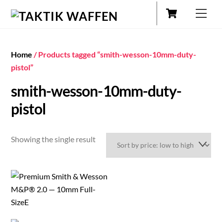
Cart
Skip
Men
to
content
Home
/ Products tagged “smith-wesson-10mm-duty-
pistol”
smith-wesson-10mm-duty-
pistol
Showing the single result