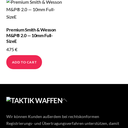
Premium Smith & Wesson
M&P® 2.0 — 10mm Full-
SizeE
475
€
ADD TO CART
Back
To
Top
Wir können Kunden außerdem bei rechtskonformen
Registrierungs- und Übertragungsverfahren unterstützen, damit