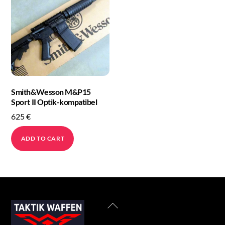
Smith&Wesson M&P15
Sport II Optik-kompatibel
625
€
ADD TO CART
Back
To