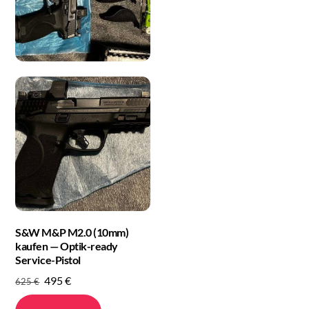
S&W M&P M2.0 (10mm)
kaufen — Optik-ready
Service-Pistol
Original
Current
495
€
625
€
price
price