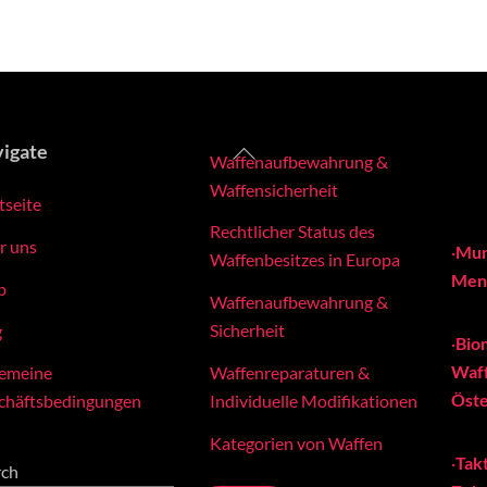
Back
igate
Waffenaufbewahrung &
To
Waffensicherheit
tseite
Top
Rechtlicher Status des
r uns
·
Mun
Waffenbesitzes in Europa
Meng
p
Waffenaufbewahrung &
Sicherheit
g
·
Bio
Waff
Waffenreparaturen &
gemeine
Öste
Individuelle Modifikationen
chäftsbedingungen
Kategorien von Waffen
·
Tak
rch