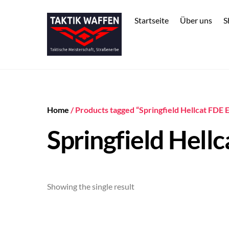
Skip
to
Startseite
Über uns
S
content
Home
/ Products tagged “Springfield Hellcat FDE
Springfield Hell
Showing the single result