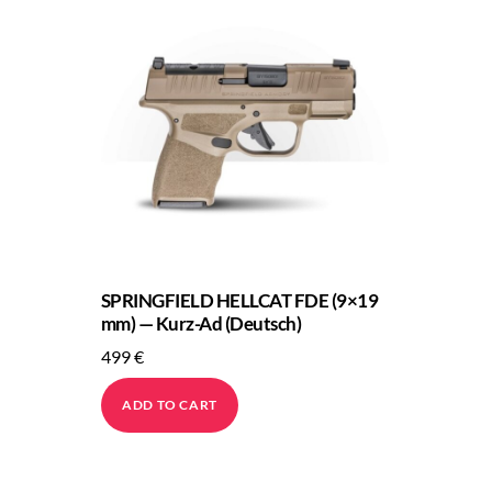
SPRINGFIELD HELLCAT FDE (9×19
mm) — Kurz-Ad (Deutsch)
499
€
ADD TO CART