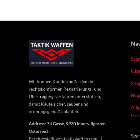
Nav
Star
Übe
Wir können Kunden außerdem bei
Sho
rechtskonformen Registrierungs- und
Blo
Übertragungsverfahren unterstützen,
damit Käufe sicher, sauber und
All
ordnungsgemäß ablaufen.
Ges
Address: 74 Gasse, 9930 Innervillgraten,
Österreich
Sea
Bereitgestellt von taktikwaffen.com - | -