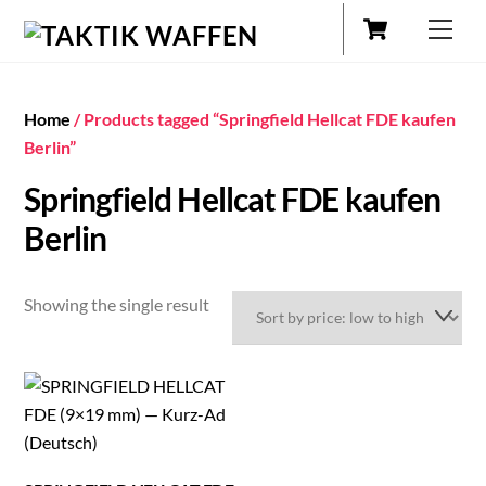
Cart
Skip
Men
to
content
Home
/ Products tagged “Springfield Hellcat FDE kaufen
Berlin”
Springfield Hellcat FDE kaufen
Berlin
Showing the single result