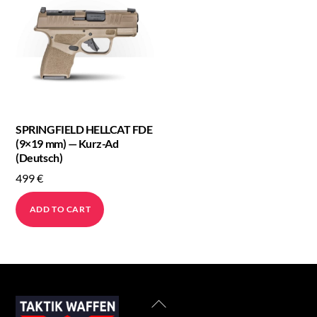
SPRINGFIELD HELLCAT FDE
(9×19 mm) — Kurz-Ad
(Deutsch)
499
€
ADD TO CART
Back