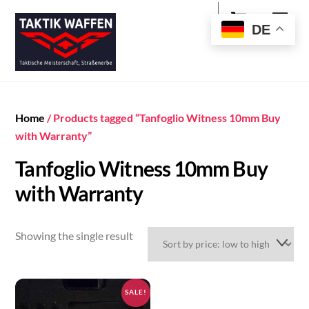
Cart
Skip
Men
to
DE
content
Home
/ Products tagged “Tanfoglio Witness 10mm Buy
with Warranty”
Tanfoglio Witness 10mm Buy
with Warranty
Showing the single result
SALE!