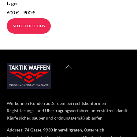
Lager
Price
600
€
–
900
€
range:
This
SELECT OPTIONS
600 €
product
through
has
900 €
multiple
variants.
The
Back
options
To
may
Top
be
chosen
on
Wir können Kunden außerdem bei rechtskonformen
the
Registrierungs- und Übertragungsverfahren unterstützen, damit
product
Käufe sicher, sauber und ordnungsgemäß ablaufen.
page
Address: 74 Gasse, 9930 Innervillgraten, Österreich