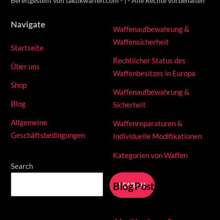
Bereitgestellt von taktikwaffen.com - | - Alle Rechte vorbehalten
Navigate
Waffenaufbewahrung &
Waffensicherheit
Startseite
Rechtlicher Status des
Über uns
Waffenbesitzes in Europa
Shop
Waffenaufbewahrung &
Blog
Sicherheit
Allgemeine
Waffenreparaturen &
Geschäftsbedingungen
Individuelle Modifikationen
Kategorien von Waffen
Search
Blog Posts
SEARCH