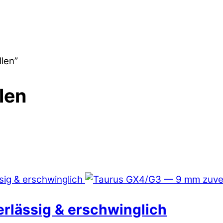
len”
len
lässig & erschwinglich