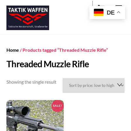
Cart
Skip
Men
to
DE
content
Home
/ Products tagged “Threaded Muzzle Rifle”
Threaded Muzzle Rifle
Showing the single result
SALE!