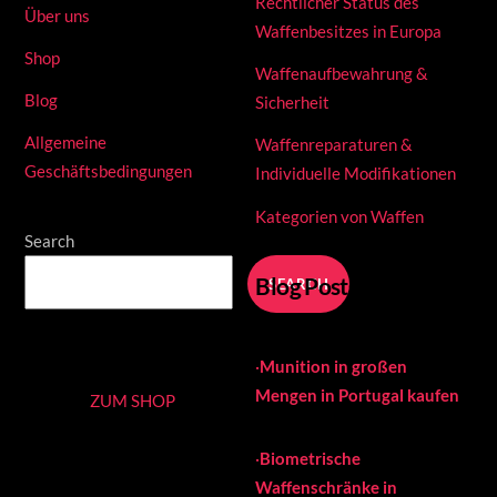
Rechtlicher Status des
Über uns
Waffenbesitzes in Europa
Shop
Waffenaufbewahrung &
Blog
Sicherheit
Allgemeine
Waffenreparaturen &
Geschäftsbedingungen
Individuelle Modifikationen
Kategorien von Waffen
Search
Blog Posts
SEARCH
·
Munition in großen
Mengen in Portugal kaufen
ZUM SHOP
·
Biometrische
Waffenschränke in