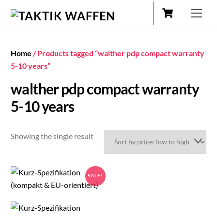
Cart
Skip
Men
to
content
Home
/ Products tagged “walther pdp compact warranty
5-10 years”
walther pdp compact warranty
5-10 years
Showing the single result
SALE!