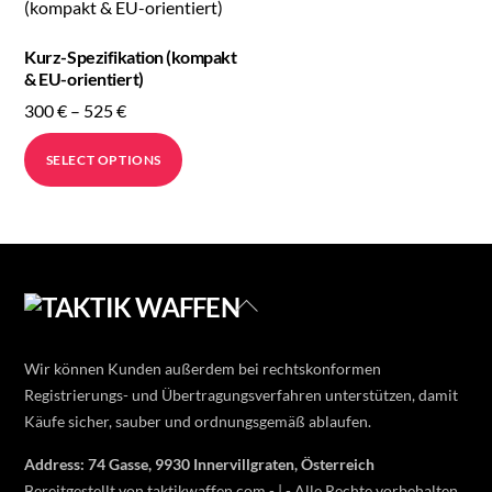
Kurz-Spezifikation (kompakt
& EU-orientiert)
Price
300
€
–
525
€
range:
This
SELECT OPTIONS
300 €
product
through
has
525 €
multiple
variants.
The
Back
options
To
may
Top
Wir können Kunden außerdem bei rechtskonformen
be
Registrierungs- und Übertragungsverfahren unterstützen, damit
chosen
Käufe sicher, sauber und ordnungsgemäß ablaufen.
on
the
Address: 74 Gasse, 9930 Innervillgraten, Österreich
product
Bereitgestellt von taktikwaffen.com - | - Alle Rechte vorbehalten