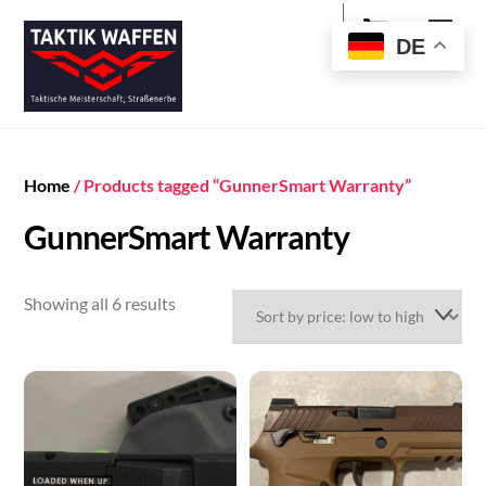
Cart
Skip
Men
to
DE
content
Home
/ Products tagged “GunnerSmart Warranty”
GunnerSmart Warranty
Sorted
Showing all 6 results
by
price:
low
to
high