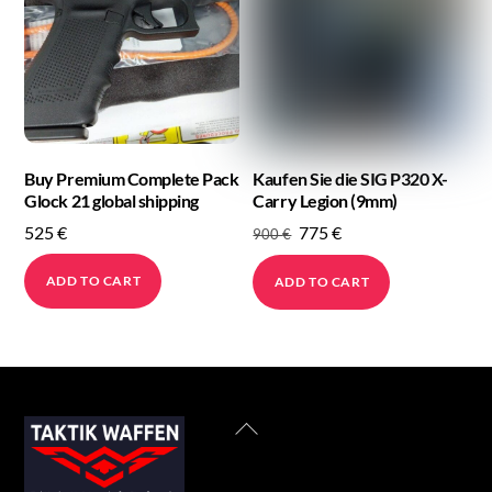
page
Buy Premium Complete Pack
Kaufen Sie die SIG P320 X-
Glock 21 global shipping
Carry Legion (9mm)
Original
Current
525
€
775
€
900
€
price
price
ADD TO CART
ADD TO CART
was:
is:
900 €.
775 €.
Back
To
Top