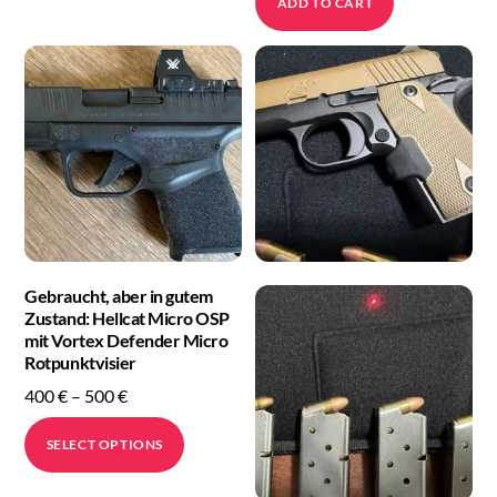
ADD TO CART
Gebraucht, aber in gutem
Zustand: Hellcat Micro OSP
mit Vortex Defender Micro
Rotpunktvisier
Price
400
€
–
500
€
range:
This
SELECT OPTIONS
400 €
product
through
has