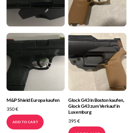
M&P Shield Europa kaufen
Glock G43 in Boston kaufen,
Glock G43 zum Verkauf in
350
€
Luxemburg
395
€
ADD TO CART