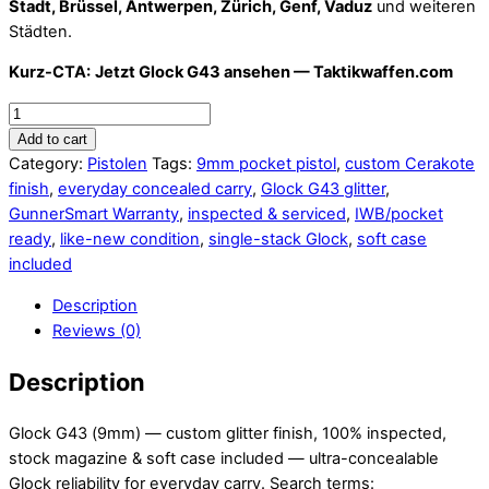
Stadt, Brüssel, Antwerpen, Zürich, Genf, Vaduz
und weiteren
Städten.
Kurz-CTA:
Jetzt Glock G43 ansehen — Taktikwaffen.com
Glock
G43
Add to cart
in
Category:
Pistolen
Tags:
9mm pocket pistol
,
custom Cerakote
Boston
finish
,
everyday concealed carry
,
Glock G43 glitter
,
kaufen,
GunnerSmart Warranty
,
inspected & serviced
,
IWB/pocket
Glock
ready
,
like-new condition
,
single-stack Glock
,
soft case
G43
included
zum
Description
Verkauf
Reviews (0)
in
Luxemburg
Description
quantity
Glock G43 (9mm) — custom glitter finish, 100% inspected,
stock magazine & soft case included — ultra-concealable
Glock reliability for everyday carry. Search terms: