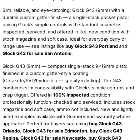
Slim, reliable, and eye-catching: Glock G43 (9mm) with a
durable custom glitter finish — a single-stack pocket pistol
pairing Glock’s simple controls with standout cosmetics.
Inspected, serviced, and offered in like-new condition with
stock magazine and soft case. Ideal for everyday carry or
range use — see listings like
buy Glock G43 Portland
and
Glock G43 for sale San Antonio
.
Glock G43 (9mm) — compact single-stack 9×19mm pistol
finished in a custom glitter-style coating
(Cerakote/PVD/hydro-dip — specify in listing). The G43
combines slim concealability with Glock’s simple controls and
crisp trigger. Offered in
100% inspected
condition —
professionally function-checked and serviced. Includes stock
magazine and soft case; ammo not included. New and lightly
used examples available with GunnerSmart warranty where
applicable. Perfect for buyers searching
buy Glock G43
Orlando
,
Glock G43 for sale Edmonton
,
buy Glock G43
Regina
,
Glock G43 for sale Newcastle
,
buy Glock G43