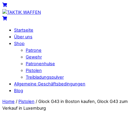
Skip
Menu
Cart
to
content
Cart
Startseite
Über uns
Shop
Patrone
Gewehr
Patronenhulse
Pistolen
Treibladungspulver
Allgemeine Geschäftsbedingungen
Blog
Close
Close
Home
/
Pistolen
/ Glock G43 in Boston kaufen, Glock G43 zum
Menu
Cart
Verkauf in Luxemburg