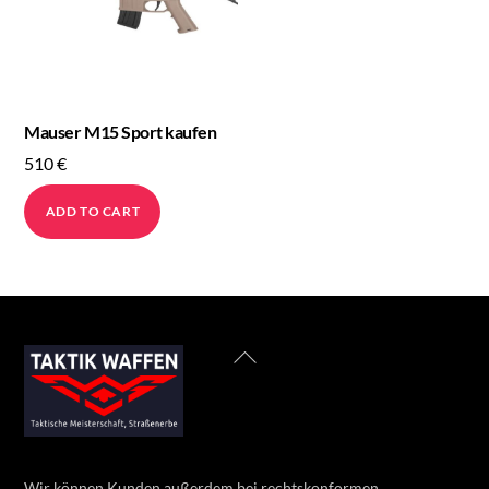
Mauser M15 Sport kaufen
510
€
ADD TO CART
Back
To
Top
Wir können Kunden außerdem bei rechtskonformen