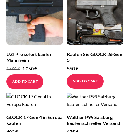
UZI Pro sofort kaufen
Kaufen Sie GLOCK 26 Gen
Mannheim
5
Original
Current
1 050
€
550
€
1 400
€
price
price
ADD TO CART
ADD TO CART
was:
is:
1
1
400 €.
050 €.
GLOCK 17 Gen 4 in Europa
Walther P99 Salzburg
kaufen
kaufen schneller Versand
400
€
475
€