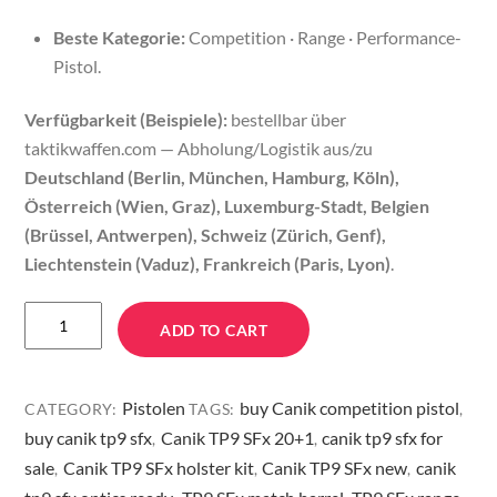
Beste Kategorie:
Competition · Range · Performance-
Pistol.
Verfügbarkeit (Beispiele):
bestellbar über
taktikwaffen.com — Abholung/Logistik aus/zu
Deutschland (Berlin, München, Hamburg, Köln),
Österreich (Wien, Graz), Luxemburg-Stadt, Belgien
(Brüssel, Antwerpen), Schweiz (Zürich, Genf),
Liechtenstein (Vaduz), Frankreich (Paris, Lyon)
.
Kaufen
ADD TO CART
Sie
die
CANIK
Pistolen
buy Canik competition pistol
CATEGORY:
TAGS:
,
TP9
buy canik tp9 sfx
Canik TP9 SFx 20+1
canik tp9 sfx for
,
,
SFx
sale
Canik TP9 SFx holster kit
Canik TP9 SFx new
canik
,
,
,
–