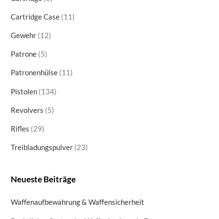
products
11
Cartridge Case
11
products
12
Gewehr
12
products
5
Patrone
5
products
11
Patronenhülse
11
products
134
Pistolen
134
products
5
Revolvers
5
products
29
Rifles
29
products
23
Treibladungspulver
23
products
Neueste Beiträge
Waffenaufbewahrung & Waffensicherheit