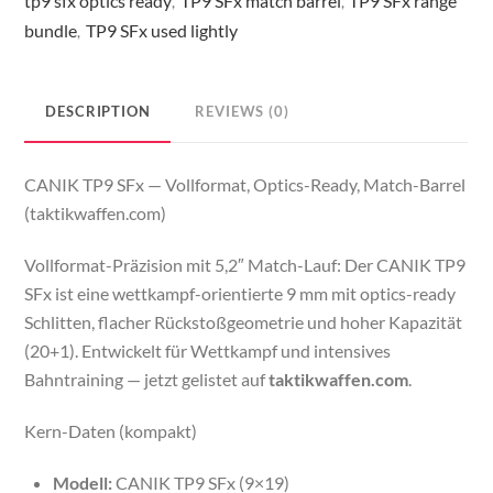
tp9 sfx optics ready
TP9 SFx match barrel
TP9 SFx range
,
,
eine
bundle
TP9 SFx used lightly
,
sofort
einsatzbereite
9-
DESCRIPTION
REVIEWS (0)
mm-
Pistole
CANIK TP9 SFx — Vollformat, Optics-Ready, Match-Barrel
quantity
(taktikwaffen.com)
Vollformat-Präzision mit 5,2″ Match-Lauf: Der CANIK TP9
SFx ist eine wettkampf-orientierte 9 mm mit optics-ready
Schlitten, flacher Rückstoßgeometrie und hoher Kapazität
(20+1). Entwickelt für Wettkampf und intensives
Bahntraining — jetzt gelistet auf
taktikwaffen.com
.
Kern-Daten (kompakt)
Modell:
CANIK TP9 SFx (9×19)