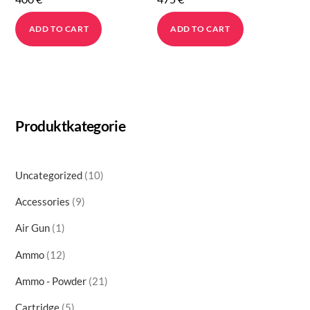
ADD TO CART
ADD TO CART
Produktkategorie
10
Uncategorized
10
products
9
Accessories
9
products
1
Air Gun
1
product
12
Ammo
12
products
21
Ammo - Powder
21
products
5
Cartridge
5