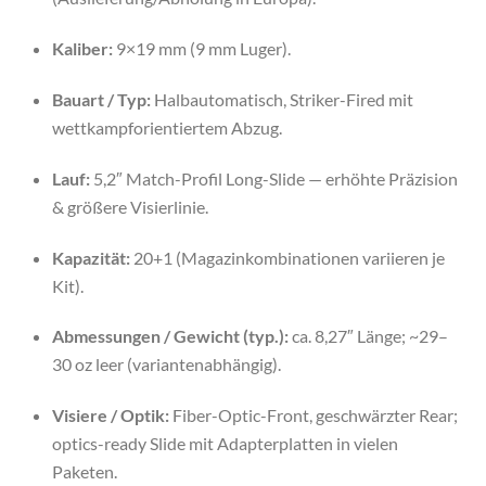
Kaliber:
9×19 mm (9 mm Luger).
Bauart / Typ:
Halbautomatisch, Striker-Fired mit
wettkampforientiertem Abzug.
Lauf:
5,2″ Match-Profil Long-Slide — erhöhte Präzision
& größere Visierlinie.
Kapazität:
20+1 (Magazinkombinationen variieren je
Kit).
Abmessungen / Gewicht (typ.):
ca. 8,27″ Länge; ~29–
30 oz leer (variantenabhängig).
Visiere / Optik:
Fiber-Optic-Front, geschwärzter Rear;
optics-ready Slide mit Adapterplatten in vielen
Paketen.