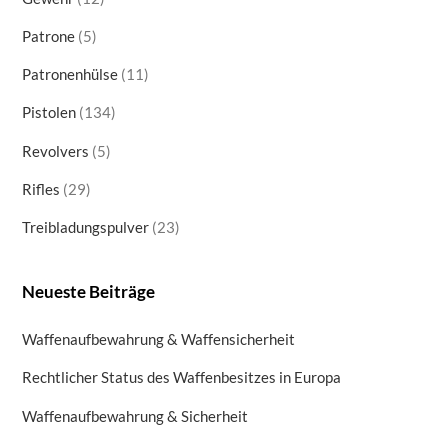
products
5
Patrone
5
products
11
Patronenhülse
11
products
134
Pistolen
134
products
5
Revolvers
5
products
29
Rifles
29
products
23
Treibladungspulver
23
products
Neueste Beiträge
Waffenaufbewahrung & Waffensicherheit
Rechtlicher Status des Waffenbesitzes in Europa
Waffenaufbewahrung & Sicherheit