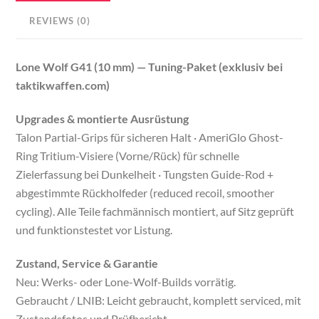
schneller
REVIEWS (0)
Versand
quantity
Lone Wolf G41 (10 mm) — Tuning-Paket (exklusiv bei
taktikwaffen.com)
Upgrades & montierte Ausrüstung
Talon Partial-Grips für sicheren Halt · AmeriGlo Ghost-
Ring Tritium-Visiere (Vorne/Rück) für schnelle
Zielerfassung bei Dunkelheit · Tungsten Guide-Rod +
abgestimmte Rückholfeder (reduced recoil, smoother
cycling). Alle Teile fachmännisch montiert, auf Sitz geprüft
und funktionstestet vor Listung.
Zustand, Service & Garantie
Neu: Werks- oder Lone-Wolf-Builds vorrätig.
Gebraucht / LNIB: Leicht gebraucht, komplett serviced, mit
Zustandsfotos und Prüfbericht.