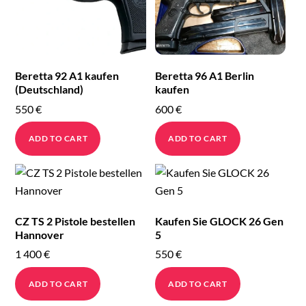
Beretta 92 A1 kaufen
Beretta 96 A1 Berlin
(Deutschland)
kaufen
550
€
600
€
ADD TO CART
ADD TO CART
CZ TS 2 Pistole bestellen
Kaufen Sie GLOCK 26 Gen
Hannover
5
1 400
€
550
€
ADD TO CART
ADD TO CART