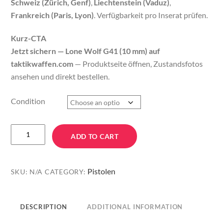
Schweiz (Zürich, Genf)
,
Liechtenstein (Vaduz)
,
Frankreich (Paris, Lyon)
. Verfügbarkeit pro Inserat prüfen.
Kurz-CTA
Jetzt sichern — Lone Wolf G41 (10 mm) auf
taktikwaffen.com
— Produktseite öffnen, Zustandsfotos
ansehen und direkt bestellen.
Condition
Kaufen
ADD TO CART
Sie
das
Lone
Pistolen
SKU:
N/A
CATEGORY:
Wolf
G41
Handy
DESCRIPTION
ADDITIONAL INFORMATION
–