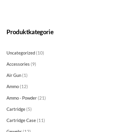
Produktkategorie
10
Uncategorized
10
products
9
Accessories
9
products
1
Air Gun
1
product
12
Ammo
12
products
21
Ammo - Powder
21
products
5
Cartridge
5
products
11
Cartridge Case
11
products
12
Gewehr
12