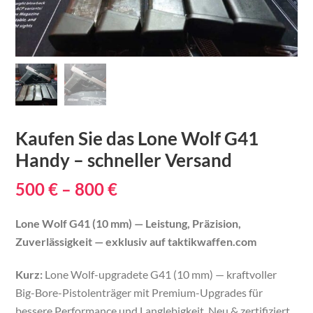
Kaufen Sie das Lone Wolf G41
Handy – schneller Versand
Price
500
€
–
800
€
range:
Lone Wolf G41 (10 mm) — Leistung, Präzision,
500 €
Zuverlässigkeit — exklusiv auf taktikwaffen.com
through
Kurz:
Lone Wolf-upgradete G41 (10 mm) — kraftvoller
800 €
Big-Bore-Pistolenträger mit Premium-Upgrades für
bessere Performance und Langlebigkeit. Neu & zertifiziert