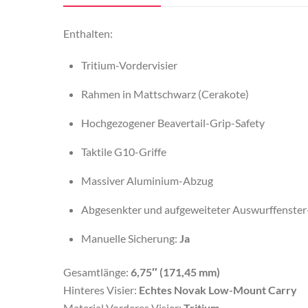
Enthalten:
Tritium-Vordervisier
Rah­men in Mattschwarz (Cerakote)
Hochgezogener Beavertail-Grip-Safety
Taktile G10-Griffe
Massiver Aluminium-Abzug
Abgesenkter und aufgeweiteter Auswurffenster
Manuelle Sicherung:
Ja
Gesamtlänge:
6,75″ (171,45 mm)
Hinteres Visier:
Echtes Novak Low-Mount Carry
Material Vorderes Visier:
Tritium