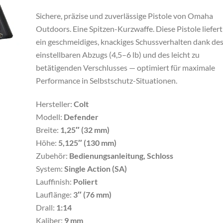
Sichere, präzise und zuverlässige Pistole von Omaha
Outdoors. Eine Spitzen-Kurzwaffe. Diese Pistole liefert
ein geschmeidiges, knackiges Schussverhalten dank de
einstellbaren Abzugs (4,5–6 lb) und des leicht zu
betätigenden Verschlusses — optimiert für maximale
Performance in Selbstschutz-Situationen.
Hersteller:
Colt
Modell:
Defender
Breite:
1,25″ (32 mm)
Höhe:
5,125″ (130 mm)
Zubehör:
Bedienungsanleitung, Schloss
System:
Single Action (SA)
Lauffinish:
Poliert
Lauflänge:
3″ (76 mm)
Drall:
1:14
Kaliber:
9 mm