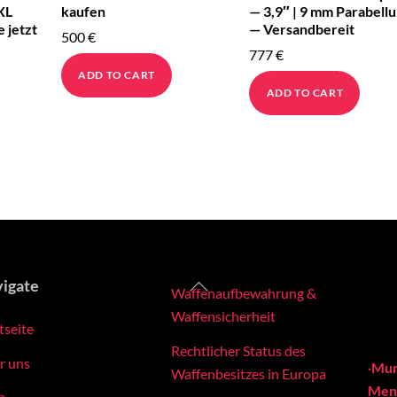
 XL
kaufen
— 3,9″ | 9 mm Parabell
e jetzt
— Versandbereit
500
€
777
€
ADD TO CART
ADD TO CART
Back
igate
Waffenaufbewahrung &
To
Waffensicherheit
tseite
Top
Rechtlicher Status des
r uns
·
Mun
Waffenbesitzes in Europa
Meng
p