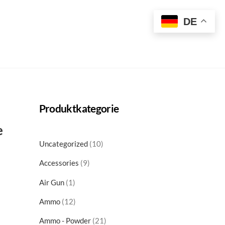
t
DE
Produktkategorie
e
10
Uncategorized
10
products
9
Accessories
9
products
1
Air Gun
1
product
12
Ammo
12
products
21
Ammo - Powder
21