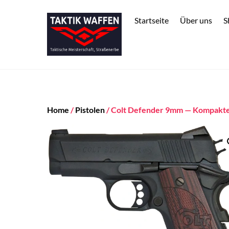
Skip
to
Startseite
Über uns
S
content
Home
/
Pistolen
/ Colt Defender 9mm — Kompakt