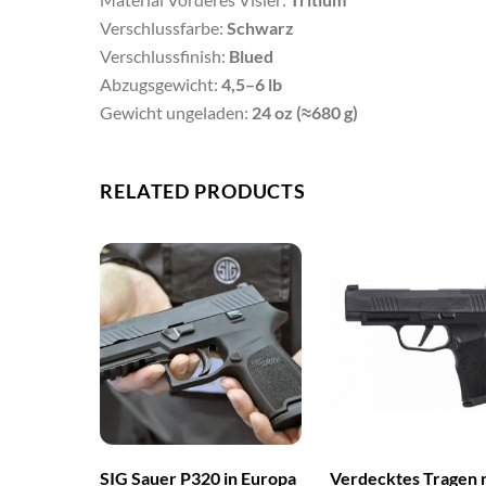
Verschlussfarbe:
Schwarz
Verschlussfinish:
Blued
Abzugsgewicht:
4,5–6 lb
Gewicht ungeladen:
24 oz (≈680 g)
RELATED PRODUCTS
SIG Sauer P320 in Europa
Verdecktes Tragen 