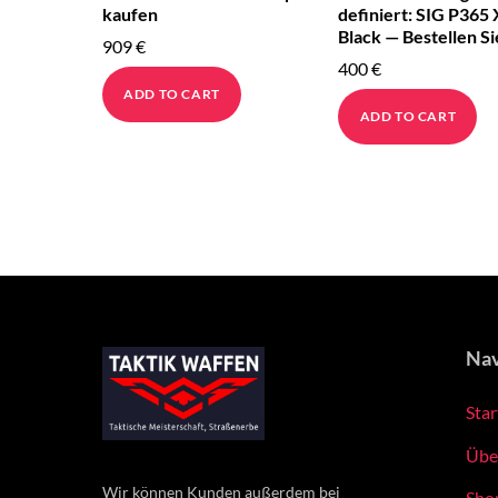
kaufen
definiert: SIG P365
Black — Bestellen Si
909
€
400
€
ADD TO CART
ADD TO CART
Nav
Star
Übe
Wir können Kunden außerdem bei
Sho