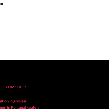
um
ZUM SHOP
ition in großen
en in Portugal kaufen