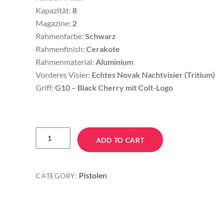
Kapazität:
8
Magazine:
2
Rahmenfarbe:
Schwarz
Rahmenfinish:
Cerakote
Rahmenmaterial:
Aluminium
Vorderes Visier:
Echtes Novak Nachtvisier (Tritium)
Griff:
G10 – Black Cherry mit Colt-Logo
Colt
ADD TO CART
Defender
9mm
—
Pistolen
CATEGORY:
Kompakte
Premium-
1911