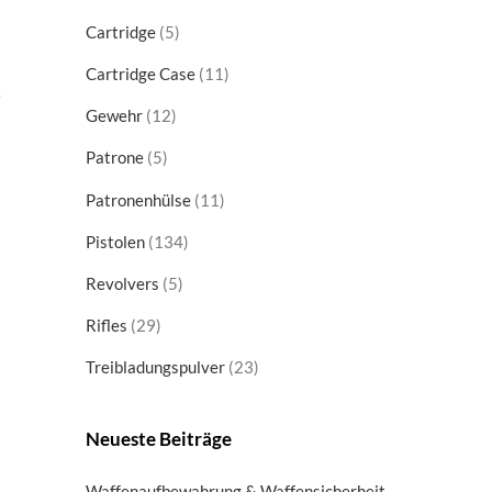
products
5
Cartridge
5
products
11
Cartridge Case
11
s
products
12
Gewehr
12
products
5
Patrone
5
products
11
Patronenhülse
11
products
134
Pistolen
134
products
5
Revolvers
5
products
29
Rifles
29
products
23
Treibladungspulver
23
products
Neueste Beiträge
Waffenaufbewahrung & Waffensicherheit