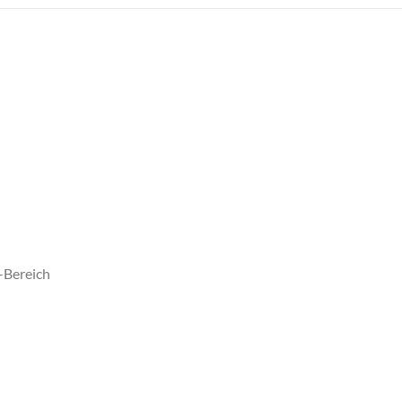
für
EDC
quantity
-Bereich