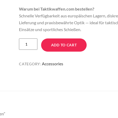
Warum bei Taktikwaffen.com bestellen?
Schnelle Verfügbarkeit aus europäischen Lagern, diskr
Lieferung und praxisbewährte Optik — ideal für taktis
Einsätze und sportliches Schießen.
ROMEO1PRO
ADD TO CART
1×30
mm
kaufen
Accessories
CATEGORY:
quantity
en”