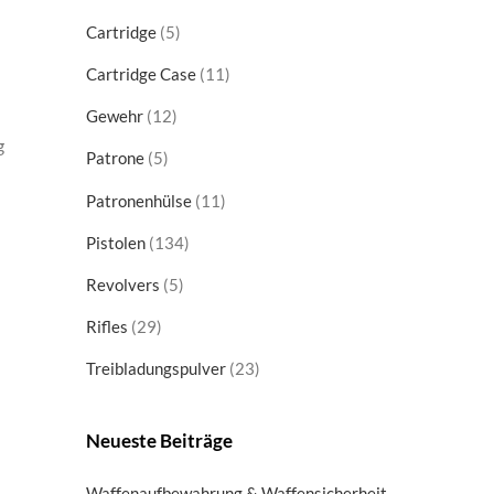
products
5
Cartridge
5
products
11
Cartridge Case
11
products
12
Gewehr
12
products
g
5
Patrone
5
products
11
Patronenhülse
11
products
134
Pistolen
134
products
5
Revolvers
5
products
29
Rifles
29
products
23
Treibladungspulver
23
products
Neueste Beiträge
Waffenaufbewahrung & Waffensicherheit