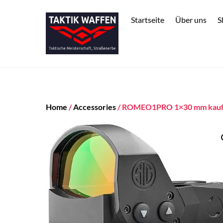
Skip
to
Startseite
Über uns
S
content
Home
/
Accessories
/ ROMEO1PRO 1×30 mm kau