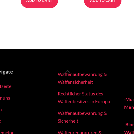
ADD TO CART
ADD TO CART
Back
igate
Waffenaufbewahrung &
To
Waffensicherheit
tseite
Top
Rechtlicher Status des
r uns
·
Mun
Waffenbesitzes in Europa
Meng
p
Waffenaufbewahrung &
Sicherheit
g
·
Bio
Waff
Waffenreparaturen &
gemeine