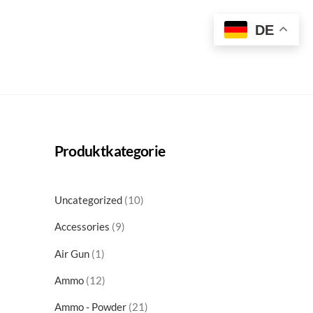
t
DE
Produktkategorie
10
Uncategorized
10
products
9
Accessories
9
products
1
Air Gun
1
product
12
Ammo
12
products
21
Ammo - Powder
21