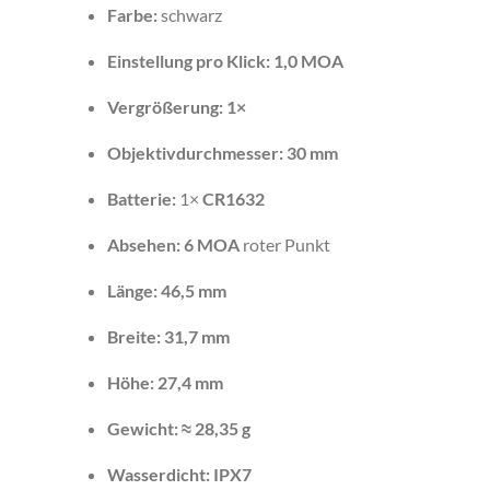
Farbe:
schwarz
Einstellung pro Klick:
1,0 MOA
Vergrößerung:
1×
Objektivdurchmesser:
30 mm
Batterie:
1×
CR1632
Absehen:
6 MOA
roter Punkt
Länge:
46,5 mm
Breite:
31,7 mm
Höhe:
27,4 mm
Gewicht:
≈ 28,35 g
Wasserdicht:
IPX7