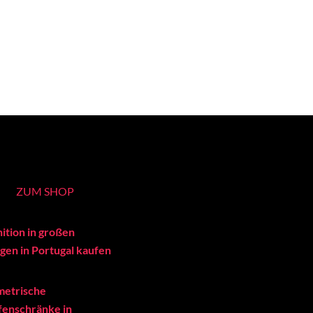
ZUM SHOP
ition in großen
en in Portugal kaufen
metrische
enschränke in