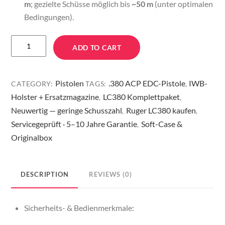
m
; gezielte Schüsse möglich bis
~50 m
(unter optimalen
Bedingungen).
Ruger
ADD TO CART
LC380
—
Kompakt
Pistolen
.380 ACP EDC-Pistole
IWB-
CATEGORY:
TAGS:
,
.380
Holster + Ersatzmagazine
LC380 Komplettpaket
,
,
ACP,
Neuwertig — geringe Schusszahl
Ruger LC380 kaufen
,
,
Ready-
Servicegeprüft · 5–10 Jahre Garantie
Soft-Case &
,
to-
Originalbox
Carry
quantity
DESCRIPTION
REVIEWS (0)
Sicherheits- & Bedienmerkmale: