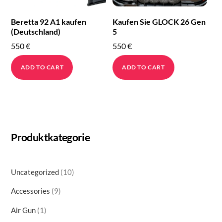
Beretta 92 A1 kaufen
Kaufen Sie GLOCK 26 Gen
(Deutschland)
5
550
€
550
€
ADD TO CART
ADD TO CART
Produktkategorie
10
Uncategorized
10
products
9
Accessories
9
products
1
Air Gun
1