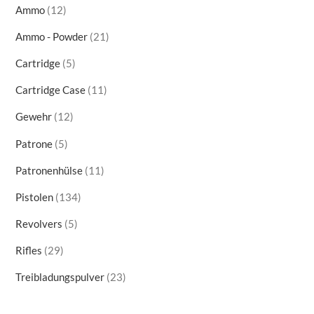
product
12
Ammo
12
products
21
Ammo - Powder
21
products
5
Cartridge
5
products
11
Cartridge Case
11
products
12
Gewehr
12
products
5
Patrone
5
products
11
Patronenhülse
11
products
134
Pistolen
134
products
5
Revolvers
5
products
29
Rifles
29
products
23
Treibladungspulver
23
products