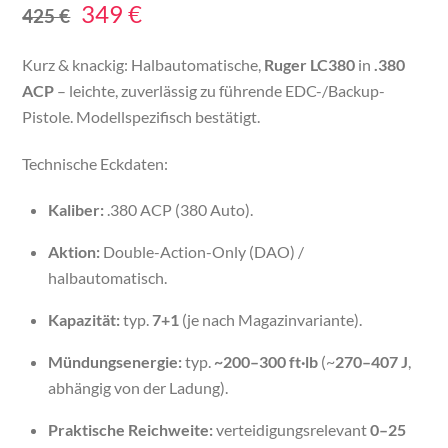
Original
Current
349
€
425
€
price
price
Kurz & knackig: Halbautomatische,
Ruger LC380
in
.380
was:
is:
ACP
– leichte, zuverlässig zu führende EDC-/Backup-
425 €.
349 €.
Pistole. Modellspezifisch bestätigt.
Technische Eckdaten:
Kaliber:
.380 ACP (380 Auto).
Aktion:
Double-Action-Only (DAO) /
halbautomatisch.
Kapazität:
typ.
7+1
(je nach Magazinvariante).
Mündungsenergie:
typ.
~200–300 ft·lb
(~
270–407 J
,
abhängig von der Ladung).
Praktische Reichweite:
verteidigungsrelevant
0–25